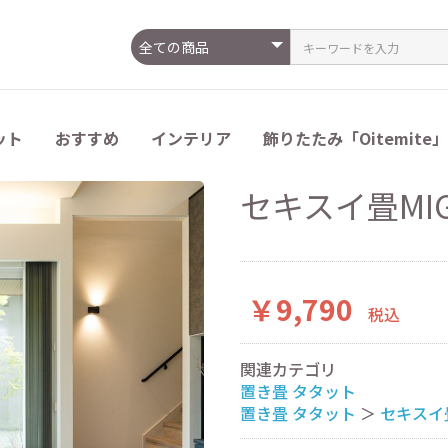
ット
おすすめ
インテリア
飾りたたみ「Oitemite」
GUSA
リフェイス）
やかおもて
Lサイズ
Mサイズ
Sサイズ
セキスイ畳MIG
（21cm×30cm）
（15cm×22cm）
（15cm×15cm）
￥9,790
税込
関連カテゴリ
置き畳 タタット
置き畳 タタット
＞
セキスイ畳