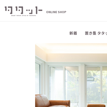
ONLINE SHOP
新着
置き畳 タタ
セキスイ畳MI
ReFace（
ダイケン健