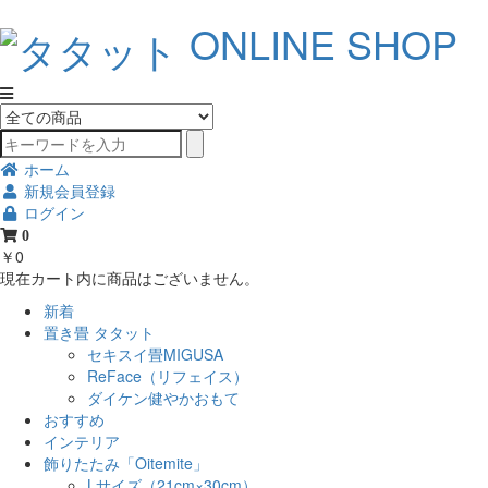
ONLINE SHOP
ホーム
新規会員登録
ログイン
0
￥0
現在カート内に商品はございません。
新着
置き畳 タタット
セキスイ畳MIGUSA
ReFace（リフェイス）
ダイケン健やかおもて
おすすめ
インテリア
飾りたたみ「Oitemite」
Lサイズ（21cm×30cm）