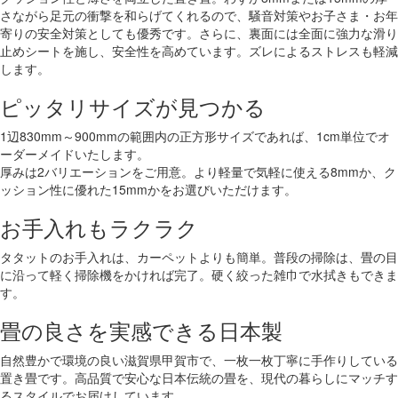
さながら足元の衝撃を和らげてくれるので、騒音対策やお子さま・お年
寄りの安全対策としても優秀です。さらに、裏面には全面に強力な滑り
止めシートを施し、安全性を高めています。ズレによるストレスも軽減
します。
ピッタリサイズが見つかる
1辺830mm～900mmの範囲内の正方形サイズであれば、1cm単位でオ
ーダーメイドいたします。
厚みは2バリエーションをご用意。より軽量で気軽に使える8mmか、ク
ッション性に優れた15mmかをお選びいただけます。
お手入れもラクラク
タタットのお手入れは、カーペットよりも簡単。普段の掃除は、畳の目
に沿って軽く掃除機をかければ完了。硬く絞った雑巾で水拭きもできま
す。
畳の良さを実感できる日本製
自然豊かで環境の良い滋賀県甲賀市で、一枚一枚丁寧に手作りしている
置き畳です。高品質で安心な日本伝統の畳を、現代の暮らしにマッチす
るスタイルでお届けしています。