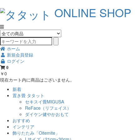
ONLINE SHOP
ホーム
新規会員登録
ログイン
0
￥0
現在カート内に商品はございません。
新着
置き畳 タタット
セキスイ畳MIGUSA
ReFace（リフェイス）
ダイケン健やかおもて
おすすめ
インテリア
飾りたたみ「Oitemite」
Lサイズ（21cm×30cm）