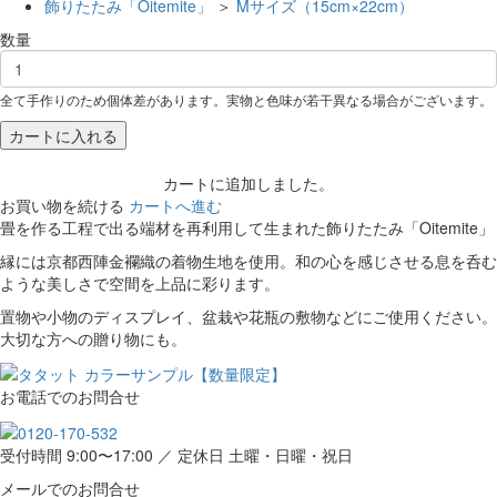
飾りたたみ「Oitemite」
＞
Mサイズ（15cm×22cm）
数量
全て手作りのため個体差があります。実物と色味が若干異なる場合がございます。
カートに入れる
カートに追加しました。
お買い物を続ける
カートへ進む
畳を作る工程で出る端材を再利用して生まれた飾りたたみ「Oitemite」
縁には京都西陣金襴織の着物生地を使用。和の心を感じさせる息を呑む
ような美しさで空間を上品に彩ります。
置物や小物のディスプレイ、盆栽や花瓶の敷物などにご使用ください。
大切な方への贈り物にも。
お電話でのお問合せ
受付時間 9:00〜17:00 ／ 定休日 土曜・日曜・祝日
メールでのお問合せ