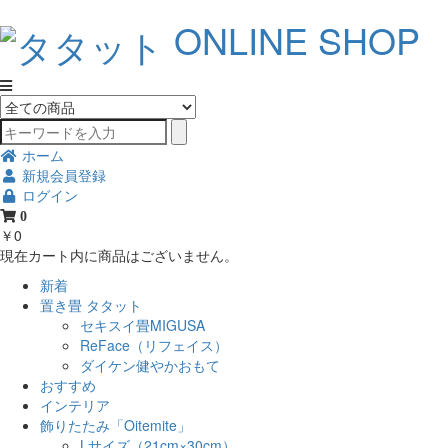
ONLINE SHOP
ホーム
新規会員登録
ログイン
0
￥0
現在カート内に商品はございません。
新着
置き畳 タタット
セキスイ畳MIGUSA
ReFace（リフェイス）
ダイケン健やかおもて
おすすめ
インテリア
飾りたたみ「Oitemite」
Lサイズ（21cm×30cm）