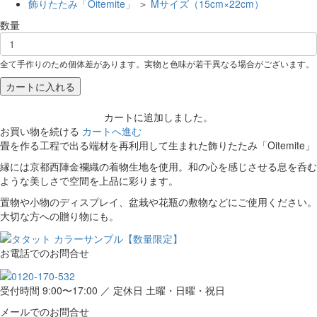
飾りたたみ「Oitemite」
＞
Mサイズ（15cm×22cm）
数量
全て手作りのため個体差があります。実物と色味が若干異なる場合がございます。
カートに入れる
カートに追加しました。
お買い物を続ける
カートへ進む
畳を作る工程で出る端材を再利用して生まれた飾りたたみ「Oitemite」
縁には京都西陣金襴織の着物生地を使用。和の心を感じさせる息を呑む
ような美しさで空間を上品に彩ります。
置物や小物のディスプレイ、盆栽や花瓶の敷物などにご使用ください。
大切な方への贈り物にも。
お電話でのお問合せ
受付時間 9:00〜17:00 ／ 定休日 土曜・日曜・祝日
メールでのお問合せ